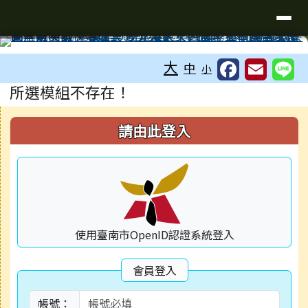
台南市安南區海佃國中全球資訊網
導覽列
跳至主內容區
工具列
⏸
大
中
小
頁尾區域
主內容區域
所選模組不存在！
右邊區域內容
請由此登入
使用臺南市OpenID認證系統登入
會員登入
帳號：